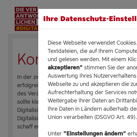
Ihre Datenschutz-Einstel
Diese Webseite verwendet Cookies. 
Textdateien, die auf Ihrem Compute
Konzipieren
und gelesen werden. Mit einem Kli
akzeptieren"
stimmen Sie der an
Auswertung Ihres Nutzerverhaltens
In der zweiten Phase, der Konzipierung, legen Si
Webseite zu und akzeptieren die zu
erfolgreichen digitalen Transformationsprozess.
Aufrechterhaltung der Services no
des Veränderungsprozesses defi nieren und schri
Weitergabe Ihrer Daten an Drittanbi
sollte klar sein, welche Verbesserungen sich in 
Ihre Daten in Ländern außerhalb d
Digitalisierung ausgewählter Prozesse oder M
Union verarbeiten (DSGVO Art. 49).
Digitalisierung darf kein Selbstzweck sein und 
schaff en.
Unter
"Einstellungen ändern"
erha